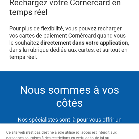
Rechargez votre Cornèrcard en
temps réel
Pour plus de flexibilité, vous pouvez recharger
vos cartes de paiement Cornèrcard quand vous
le souhaitez
directement dans votre application
,
dans la rubrique dédiée aux cartes, et surtout en
temps réel.
Nous sommes à vos
côtés
Nos spécialistes sont là pour vous offrir un
service hautement qualifié et satisfaire ainsi vos
Ce site web n'est pas destiné à être utilisé et l’accès est interdit aux
besoins tout en vous aidant à atteindre vos
personnes soumises à des restrictions en vertu de toute loi ou