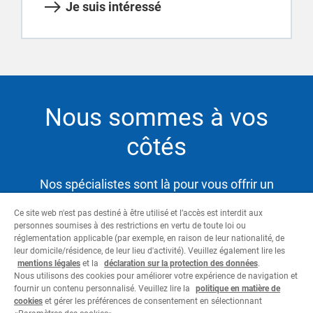
Je suis intéressé
Nous sommes à vos
côtés
Nos spécialistes sont là pour vous offrir un
service hautement qualifié et satisfaire ainsi vos
Ce site web n'est pas destiné à être utilisé et l’accès est interdit aux
besoins tout en vous aidant à atteindre vos
personnes soumises à des restrictions en vertu de toute loi ou
objectifs.
réglementation applicable (par exemple, en raison de leur nationalité, de
leur domicile/résidence, de leur lieu d'activité). Veuillez également lire les
mentions légales
et la
déclaration sur la protection des données
.
Nous utilisons des cookies pour améliorer votre expérience de navigation et
Contactez-nous
fournir un contenu personnalisé. Veuillez lire la
politique en matière de
cookies
et gérer les préférences de consentement en sélectionnant